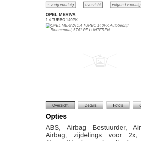
< vorig voertuig
overzicht
volgend voertuig
OPEL MERIVA
1.4 TURBO 140PK
Overzicht
Details
Foto's
Opties
ABS, Airbag Bestuurder, Air
Airbag, zijdelings voor 2x, 