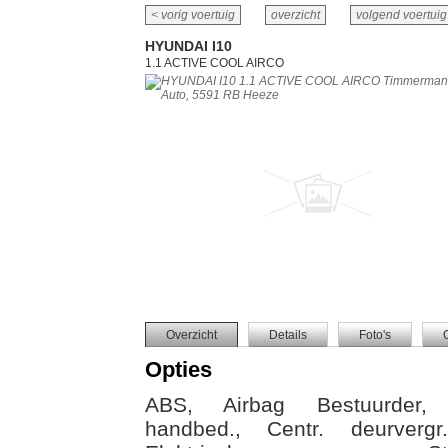
< vorig voertuig
overzicht
volgend voertuig
HYUNDAI I10
1.1 ACTIVE COOL AIRCO
Overzicht
Details
Foto's
Opties
ABS, Airbag Bestuurder, Ai
handbed., Centr. deurvergr