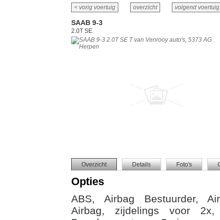
< vorig voertuig
overzicht
volgend voertuig
SAAB 9-3
2.0T SE
Overzicht
Details
Foto's
Opties
ABS, Airbag Bestuurder, Air
Airbag, zijdelings voor 2x, 