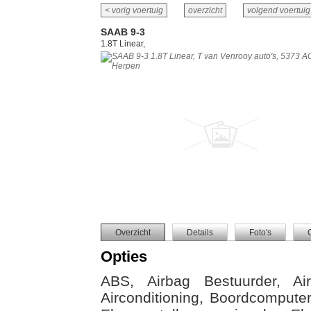
< vorig voertuig
overzicht
volgend voertuig
SAAB 9-3
1.8T Linear,
Overzicht
Details
Foto's
Opties
ABS, Airbag Bestuurder, Air
Airconditioning, Boordcomputer