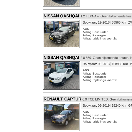
NISSAN QASHQAI
1.2 TEKNA +. Geen bijkomende kos
Bouwjaar: 12-2018
38565 Km
ZW
ABS
Airbag Bestuurder
Airbag Passagier
Airbag, zijdelings voor 2x
NISSAN QASHQAI
2.0 360. Geen bijkomende kosten! 
Bouwjaar: 05-2013
158959 Km
W
ABS
Airbag Bestuurder
Airbag Passagier
Airbag, zijdelings voor 2x
RENAULT CAPTUR
0.9 TCE LIMITED. Geen bijkomend
Bouwjaar: 06-2019
15240 Km
GR
ABS
Airbag Bestuurder
Airbag Passagier
Airbag, zijdelings voor 2x