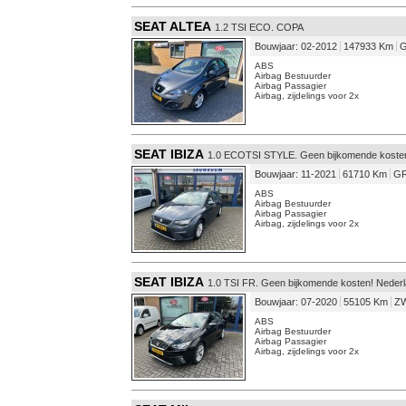
SEAT ALTEA
1.2 TSI ECO. COPA
Bouwjaar: 02-2012
147933 Km
G
ABS
Airbag Bestuurder
Airbag Passagier
Airbag, zijdelings voor 2x
SEAT IBIZA
1.0 ECOTSI STYLE. Geen bijkomende koste
Bouwjaar: 11-2021
61710 Km
GR
ABS
Airbag Bestuurder
Airbag Passagier
Airbag, zijdelings voor 2x
SEAT IBIZA
1.0 TSI FR. Geen bijkomende kosten! Neder
Bouwjaar: 07-2020
55105 Km
ZW
ABS
Airbag Bestuurder
Airbag Passagier
Airbag, zijdelings voor 2x