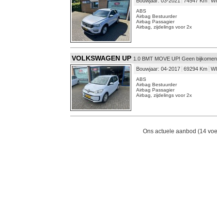
Bouwjaar: 03-2021
74547 Km
WI
ABS
Airbag Bestuurder
Airbag Passagier
Airbag, zijdelings voor 2x
VOLKSWAGEN UP
1.0 BMT MOVE UP! Geen bijkomend
Bouwjaar: 04-2017
69294 Km
WI
ABS
Airbag Bestuurder
Airbag Passagier
Airbag, zijdelings voor 2x
Ons actuele aanbod (14 voer