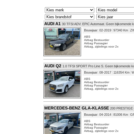
AUDI A1
30 TFSI ADV. EPIC Automaat. Geen bijkomende 
Bouwjaar: 02-2019
97340 Km
ZW
ABS
Airbag Bestuurder
Airbag Passagier
Airbag, zijdelings voor 2x
AUDI Q2
1.0 TFSI SPORT Pro Line S. Geen bijkomende k
Bouwjaar: 08-2017
116354 Km
W
ABS
Airbag Bestuurder
Airbag Passagier
Airbag, zijdelings voor 2x
MERCEDES-BENZ GLA-KLASSE
200 PRESTIGE G
Bouwjaar: 04-2014
81006 Km
GR
ABS
Airbag Bestuurder
Airbag Passagier
Airbag, zijdelings voor 2x