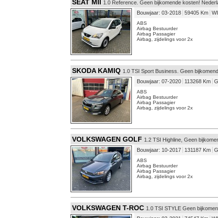
SEAT MII
1.0 Reference. Geen bijkomende kosten! Neder
Bouwjaar: 03-2018
59405 Km
W
ABS
Airbag Bestuurder
Airbag Passagier
Airbag, zijdelings voor 2x
SKODA KAMIQ
1.0 TSI Sport Business. Geen bijkomen
Bouwjaar: 07-2020
113268 Km
G
ABS
Airbag Bestuurder
Airbag Passagier
Airbag, zijdelings voor 2x
VOLKSWAGEN GOLF
1.2 TSI Highline, Geen bijkom
Bouwjaar: 10-2017
131187 Km
G
ABS
Airbag Bestuurder
Airbag Passagier
Airbag, zijdelings voor 2x
VOLKSWAGEN T-ROC
1.0 TSI STYLE Geen bijkomen